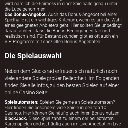
wird nämlich die Fairness in einer Spielhalle genau unter
die Lupe genommen.
Das Bonus-Angebot:
Auch das Bonus-Angebot bei einer
Spielhalle ist ein wichtiges Kriterium, wenn es um die Wahl
eines geeigneten Anbieters geht. Hier sollten Sie unbedingt
darauf achten, dass die Bonus-Bedingungen fair und
realistisch sind. Für Bestandskunden gibt es oft auch ein
VIP-Programm mit speziellen Bonus-Angeboten.
Die Spielauswahl
Neben dem Glücksrad erfreuen sich natürlich noch
viele andere Spiele großer Beliebtheit. Im Folgenden
finden Sie alle Infos, zu den besten Spielen auf einer
online Casino Seite:
Spielautomaten:
Spielen Sie gerne an Spielautomaten?
Hier finden Sie besonders viele Spiele in den top 10
Casinos. Hier können Sie häufig auch Ihren Bonus nutzen.
BlackJack:
Diese Spiel zählt zu einem der beliebtesten
Kartenspielen und ist häufig auch im Live Angebot im Live