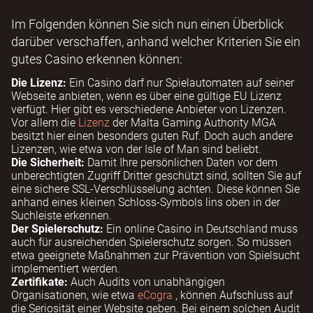
Im Folgenden können Sie sich nun einen Überblick
darüber verschaffen, anhand welcher Kriterien Sie ein
gutes Casino erkennen können:
Die Lizenz:
Ein Casino darf nur Spielautomaten auf seiner
Webseite anbieten, wenn es über eine gültige EU Lizenz
verfügt. Hier gibt es verschiedene Anbieter von Lizenzen.
Vor allem die
Lizenz
der Malta Gaming Authority MGA
besitzt hier einen besonders guten Ruf. Doch auch andere
Lizenzen, wie etwa von der Isle of Man sind beliebt.
Die Sicherheit:
Damit Ihre persönlichen Daten vor dem
unberechtigten Zugriff Dritter geschützt sind, sollten Sie auf
eine sichere SSL-Verschlüsselung achten. Diese können Sie
anhand eines kleinen Schloss-Symbols lins oben in der
Suchleiste erkennen.
Der Spielerschutz:
Ein online Casino in Deutschland muss
auch für ausreichenden Spielerschutz sorgen. So müssen
etwa geeignete Maßnahmen zur Prävention von Spielsucht
implementiert werden.
Zertifikate:
Auch Audits von unabhängigen
Organisationen, wie etwa
eCogra
, können Aufschluss auf
die Seriosität einer Website geben. Bei einem solchen Audit