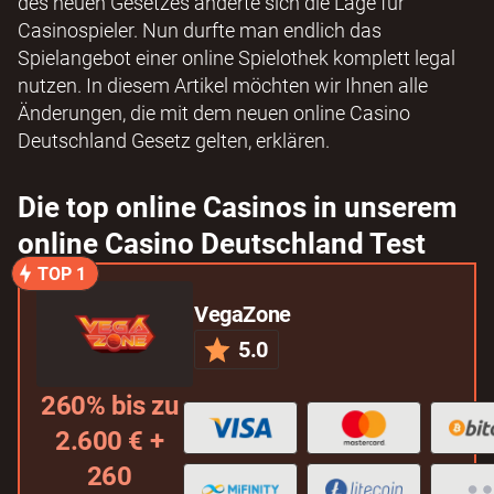
des neuen Gesetzes änderte sich die Lage für
Casinospieler. Nun durfte man endlich das
Spielangebot einer online Spielothek komplett legal
nutzen. In diesem Artikel möchten wir Ihnen alle
Änderungen, die mit dem neuen online Casino
Deutschland Gesetz gelten, erklären.
Die top online Casinos in unserem
online Casino Deutschland Test
VegaZone
5.0
260% bis zu
2.600 € +
260