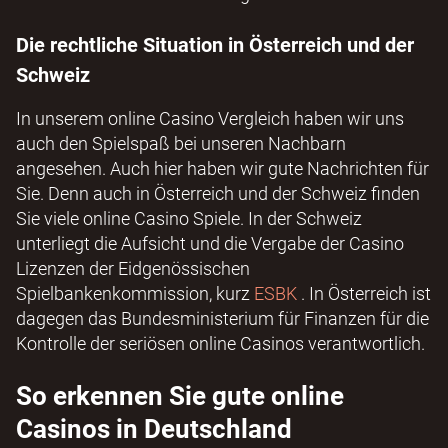
Die rechtliche Situation in Österreich und der
Schweiz
In unserem online Casino Vergleich haben wir uns
auch den Spielspaß bei unseren Nachbarn
angesehen. Auch hier haben wir gute Nachrichten für
Sie. Denn auch in Österreich und der Schweiz finden
Sie viele online Casino Spiele. In der Schweiz
unterliegt die Aufsicht und die Vergabe der Casino
Lizenzen der Eidgenössischen
Spielbankenkommission, kurz
ESBK
. In Österreich ist
dagegen das Bundesministerium für Finanzen für die
Kontrolle der seriösen online Casinos verantwortlich.
So erkennen Sie gute online
Casinos in Deutschland