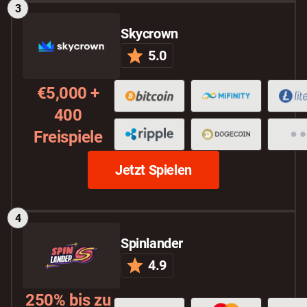
Skycrown
5.0
€5,000 +
400
Freispiele
Jetzt Spielen
Spinlander
4.9
250% bis zu