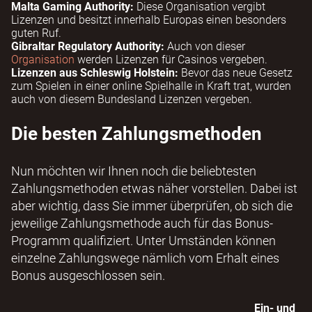
Malta Gaming Authority:
Diese Organisation vergibt
Lizenzen und besitzt innerhalb Europas einen besonders
guten Ruf.
Gibraltar Regulatory Authority:
Auch von dieser
Organisation
werden Lizenzen für Casinos vergeben.
Lizenzen aus Schleswig Holstein:
Bevor das neue Gesetz
zum Spielen in einer online Spielhalle in Kraft trat, wurden
auch von diesem Bundesland Lizenzen vergeben.
Die besten Zahlungsmethoden
Nun möchten wir Ihnen noch die beliebtesten
Zahlungsmethoden etwas näher vorstellen. Dabei ist
aber wichtig, dass Sie immer überprüfen, ob sich die
jeweilige Zahlungsmethode auch für das Bonus-
Programm qualifiziert. Unter Umständen können
einzelne Zahlungswege nämlich vom Erhalt eines
Bonus ausgeschlossen sein.
Ein- und