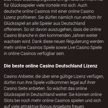
für Glücksspieler viele Vorteile mit sich. Auch
deutsche online Casinos mit einer online Casino
Lizenz profitieren. Sie dürfen nämlich nun endlich ihr
Glücksspiel an alle Spieler aus Deutschland
offerieren. So ist davon auszugehen, dass die online
Casino Branche in den kommenden Jahren weiter
wachsen wird. Dank diese neuen Regulierung werden
mehr online Casinos Spiele sowie Live Casino Spiele
in online Casinos verfügbar sein.
Die beste online Casino Deutschland Lizenz
Casino Anbieter, die über eine gültige Lizenz verfügen,
dürfen nun ihre Spiele vollkommen legal auf ihrer
Casino Seite anbieten. So wächst das online
Glücksspiel in Deutschland weiter. Sie können online
Slots bei noch mehr online Casinos spielen und sich
auf viele attraktive Bonus-Angebote freuen.