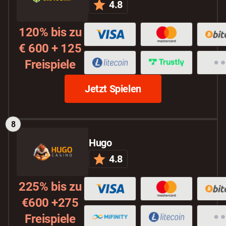
4.8
120% bis zu
€ 600 + 125
Freispiele
Jetzt Spielen
Hugo
4.8
225% bis zu
€600 +275
Freispiele