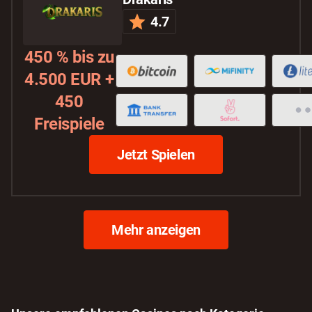
4.7
450 % bis zu
4.500 EUR +
450
Freispiele
Jetzt Spielen
Mehr anzeigen