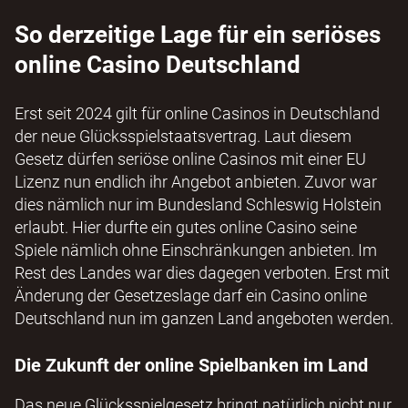
So derzeitige Lage für ein seriöses
online Casino Deutschland
Erst seit 2024 gilt für online Casinos in Deutschland
der neue Glücksspielstaatsvertrag. Laut diesem
Gesetz dürfen seriöse online Casinos mit einer EU
Lizenz nun endlich ihr Angebot anbieten. Zuvor war
dies nämlich nur im Bundesland Schleswig Holstein
erlaubt. Hier durfte ein gutes online Casino seine
Spiele nämlich ohne Einschränkungen anbieten. Im
Rest des Landes war dies dagegen verboten. Erst mit
Änderung der Gesetzeslage darf ein Casino online
Deutschland nun im ganzen Land angeboten werden.
Die Zukunft der online Spielbanken im Land
Das neue Glücksspielgesetz bringt natürlich nicht nur