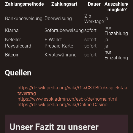
Zahlungsmethode
Zahlungsart
Dauer
Auszahlung
möglich?
2-5
Banküberweisung
Überweisung
ja
Werktage
nur
Klarna
Sofortüberweisung
sofort
Einzahlung
Neteller
E-Wallet
sofort
ja
Paysafecard
Prepaid-Karte
sofort
ja
nur
Bitcoin
Kryptowährung
sofort
Einzahlung
Quellen
https://de.wikipedia.org/wiki/Gl%C3%BCcksspielstaa
tsvertrag
https://www.esbk.admin.ch/esbk/de/home.html
https://de.wikipedia.org/wiki/Online-Casino
Unser Fazit zu unserer